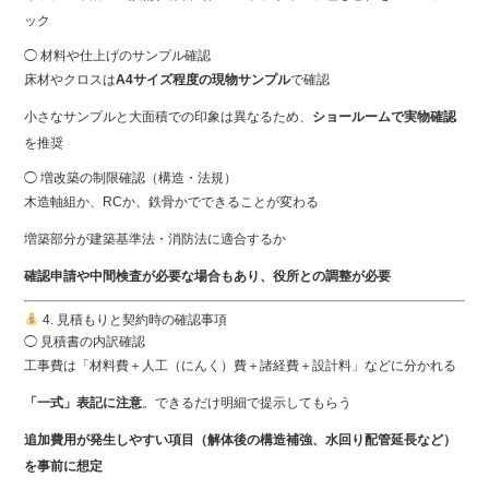
ック
◯ 材料や仕上げのサンプル確認
床材やクロスは
A4サイズ程度の現物サンプル
で確認
小さなサンプルと大面積での印象は異なるため、
ショールームで実物確認
を推奨
◯ 増改築の制限確認（構造・法規）
木造軸組か、RCか、鉄骨かでできることが変わる
増築部分が建築基準法・消防法に適合するか
確認申請や中間検査が必要な場合もあり、役所との調整が必要
4. 見積もりと契約時の確認事項
◯ 見積書の内訳確認
工事費は「材料費＋人工（にんく）費＋諸経費＋設計料」などに分かれる
「一式」表記に注意
。できるだけ明細で提示してもらう
追加費用が発生しやすい項目（解体後の構造補強、水回り配管延長など）
を事前に想定