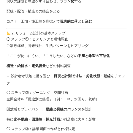
現状の課題と希望をすり合わせ、
プラン化
する
配線・配管・構造との整合をとる
コスト・工期・施工性を見据えて
現実的に落とし込む
2. リフォーム設計の基本ステップ
◯ ステップ①：ヒアリングと現地調査
ご家族構成、将来設計、生活パターンをヒアリング
「ここが使いにくい」「こうしたい」などの
不満と希望の言語化
構造・給排水・電気容量
などの制約調査
→ 設計者が現地に足を運び、
目視と計測で寸法・劣化状態・動線
をチェッ
ク
◯ ステップ②：ゾーニング・空間計画
空間全体を「用途別に整理」（例：LDK、水回り、収納）
開放感とプライバシー、
動線と視線のバランス
を設計
特に
家事動線・回遊性・採光計画
が満足度に大きく影響
◯ ステップ③：詳細図面の作成と仕様決定