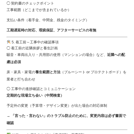
◯ 契約書のチェックポイント
工事範囲（どこまでが含まれているか）
支払い条件（着手金、中間金、残金のタイミング）
工期遅延時の対応、瑕疵保証、アフターサービスの有無
5. 着工前～工事中の確認事項
◯ 着工前の近隣挨拶と養生計画
騒音・車両出入り・共用部の使用（マンションの場合）など、
近隣への配
慮は必須
床・家具・家電の
養生範囲と方法
（ブルーシート or プロテクトボード）を
業者と打ち合わせ
◯ 工事中の進捗確認とコミュニケーション
定期的な現場立ち会い（中間検査）
予定外の変更（予算増・デザイン変更）が出た場合の対応体制
→
「言った・言わない」のトラブル防止のために、変更内容は必ず書面で
確認