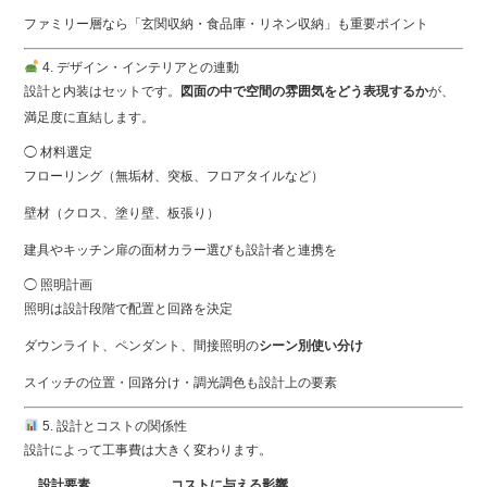
ファミリー層なら「玄関収納・食品庫・リネン収納」も重要ポイント
4. デザイン・インテリアとの連動
設計と内装はセットです。
図面の中で空間の雰囲気をどう表現するか
が、
満足度に直結します。
◯ 材料選定
フローリング（無垢材、突板、フロアタイルなど）
壁材（クロス、塗り壁、板張り）
建具やキッチン扉の面材カラー選びも設計者と連携を
◯ 照明計画
照明は設計段階で配置と回路を決定
ダウンライト、ペンダント、間接照明の
シーン別使い分け
スイッチの位置・回路分け・調光調色も設計上の要素
5. 設計とコストの関係性
設計によって工事費は大きく変わります。
設計要素
コストに与える影響