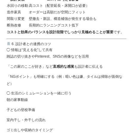
水回りの移動
高コスト（配管延長・床開口が必要）
造作家具
オーダーは高額だが空間にフィット
間取り変更
壁撤去・新設、構造補強が発生する場合も
断熱改修
長期的にランニングコスト低下
コストと効果のバランスを設計段階でしっかり見極めることが重要
です。
6. 設計者との連携のコツ
◯ 情報は“見える化”して共有
雑誌の切り抜きやPinterest、SNSの画像などを活用
「この家のここが好き」など
直感的な感覚
も設計者に伝える
「NGポイント」も明確にする（例：暗い色は嫌、タイルは掃除が面倒な
ど）
◯ 生活のシミュレーションを一緒に行う
朝の家事動線
子どもの登校準備
室内干し・外干しの流れ
ゴミ出しや収納のタイミング