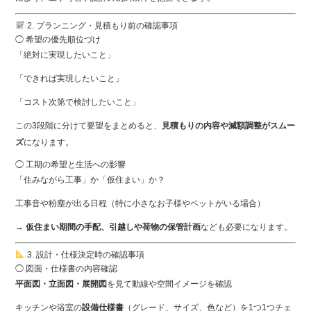
2. プランニング・見積もり前の確認事項
◯ 希望の優先順位づけ
「絶対に実現したいこと」
「できれば実現したいこと」
「コスト次第で検討したいこと」
この3段階に分けて要望をまとめると、
見積もりの内容や減額調整がスムー
ズ
になります。
◯ 工期の希望と生活への影響
「住みながら工事」か「仮住まい」か？
工事音や粉塵が出る日程（特に小さなお子様やペットがいる場合）
→
仮住まい期間の手配、引越しや荷物の保管計画
なども必要になります。
3. 設計・仕様決定時の確認事項
◯ 図面・仕様書の内容確認
平面図・立面図・展開図
を見て動線や空間イメージを確認
キッチンや浴室の
設備仕様書
（グレード、サイズ、色など）を1つ1つチェ