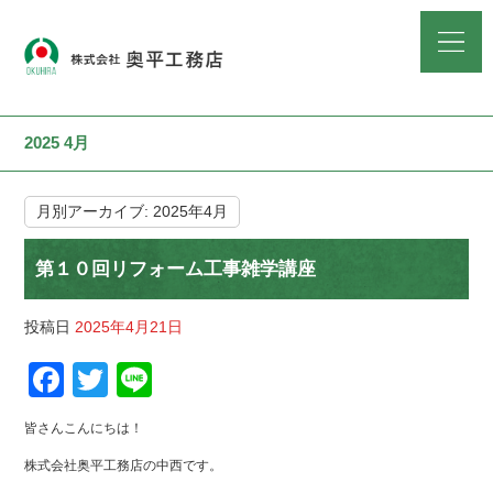
2025 4月
月別アーカイブ:
2025年4月
第１０回リフォーム工事雑学講座
投稿日
2025年4月21日
F
T
Li
a
wi
n
皆さんこんにちは！
c
tt
e
株式会社奥平工務店の中西です。
e
er