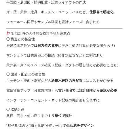
平面図・展開図・照明配置・設備レイアウトの作成
床・壁・天井・建具・キッチン・ユニットバスなど、
仕様書で明確化
ショールーム同行やサンプル確認も設計フェーズに含まれる
3. 設計時の具体的な検討事項と注意点
◯ 構造との整合性
戸建て木造住宅では
耐力壁の変更
に注意（構造計算が必要な場合あり）
マンションでは共用部との接続（給排水立管など）に制約あり
天井裏・床下のスペース確認（配線・ダクトの通し替えが必要なことも）
◯ 設備・配管との整合性
キッチン・洗面・浴室などの
給排水経路の再配置
にはコストがかかる
電気容量アップ（分電盤増設）も
古い住宅では設計段階から確認が必要
インターホン・コンセント・ネット配線の再計画も忘れずに
◯ 収納計画
奥行・高さ・使い勝手まで
ミリ単位で設計
“魅せる収納”と“隠す収納”を使い分けて
生活感をデザイン