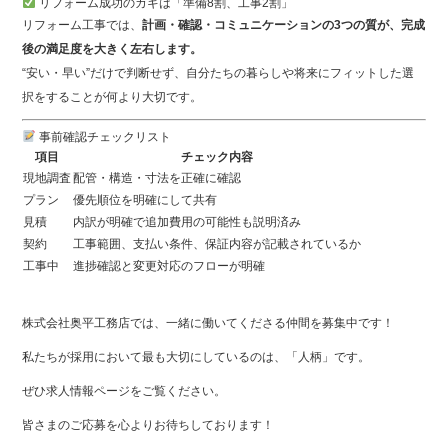
リフォーム成功のカギは「準備8割、工事2割」
リフォーム工事では、
計画・確認・コミュニケーションの3つの質が、完成
後の満足度を大きく左右します。
“安い・早い”だけで判断せず、自分たちの暮らしや将来にフィットした選
択をすることが何より大切です。
事前確認チェックリスト
項目
チェック内容
現地調査
配管・構造・寸法を正確に確認
プラン
優先順位を明確にして共有
見積
内訳が明確で追加費用の可能性も説明済み
契約
工事範囲、支払い条件、保証内容が記載されているか
工事中
進捗確認と変更対応のフローが明確
株式会社奥平工務店では、一緒に働いてくださる仲間を募集中です！
私たちが採用において最も大切にしているのは、「人柄」です。
ぜひ求人情報ページをご覧ください。
皆さまのご応募を心よりお待ちしております！