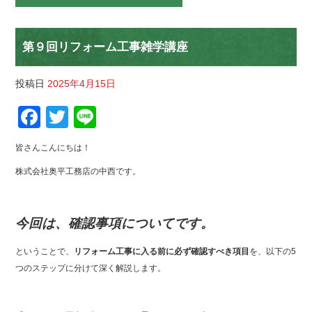
第９回リフォーム工事雑学講座
投稿日
2025年4月15日
F
T
Li
a
wi
n
皆さんこんにちは！
c
tt
e
株式会社奥平工務店の中西です。
e
er
b
今回は、確認事項についてです。
o
o
ということで、
リフォーム工事に入る前に必ず確認すべき項目
を、以下の5
k
つのステップに分けて深く解説します。