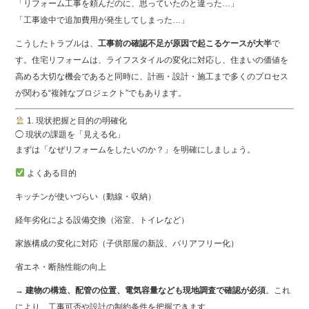
「リフォーム工事を頼んだのに、思っていたのと違った…」
「工事途中で追加費用が発生してしまった…」
こうしたトラブルは、
工事前の確認不足が原因で起こるケースが大半
で
す。住宅リフォームは、ライフスタイルの変化に対応し、住まいの価値を
高める大切な機会であると同時に、計画・設計・施工まで多くのプロセス
が関わる“複雑なプロジェクト”でもあります。
1. 現状把握と目的の明確化
◯ 現状の課題を「見える化」
まずは「なぜリフォームをしたいのか？」を明確にしましょう。
よくある目的
キッチンが使いづらい（動線・収納）
経年劣化による設備交換（浴室、トイレなど）
家族構成の変化に対応（子供部屋の新設、バリアフリー化）
省エネ・断熱性能の向上
→
建物の構造、配管の位置、電気容量なども現地調査で確認が必須
。これ
により、工事可否や設計の制約条件を把握できます。