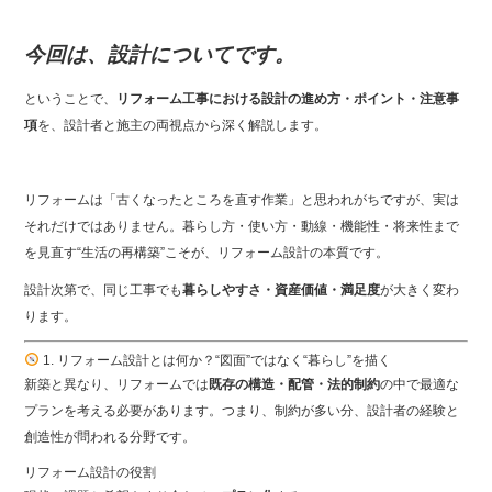
b
今回は、設計についてです。
o
o
ということで、
リフォーム工事における設計の進め方・ポイント・注意事
k
項
を、設計者と施主の両視点から深く解説します。
リフォームは「古くなったところを直す作業」と思われがちですが、実は
それだけではありません。暮らし方・使い方・動線・機能性・将来性まで
を見直す“生活の再構築”こそが、リフォーム設計の本質です。
設計次第で、同じ工事でも
暮らしやすさ・資産価値・満足度
が大きく変わ
ります。
1. リフォーム設計とは何か？“図面”ではなく“暮らし”を描く
新築と異なり、リフォームでは
既存の構造・配管・法的制約
の中で最適な
プランを考える必要があります。つまり、制約が多い分、設計者の経験と
創造性が問われる分野です。
リフォーム設計の役割