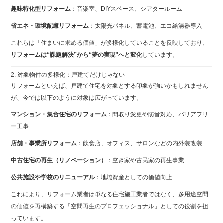
趣味特化型リフォーム
：音楽室、DIYスペース、シアタールーム
省エネ・環境配慮リフォーム
：太陽光パネル、蓄電池、エコ給湯器導入
これらは「住まいに求める価値」が多様化していることを反映しており、
リフォームは“課題解決”から“夢の実現”へと変化
しています。
2. 対象物件の多様化：戸建てだけじゃない
リフォームといえば、戸建て住宅を対象とする印象が強いかもしれません
が、今では以下のように対象は広がっています。
マンション・集合住宅のリフォーム
：間取り変更や防音対応、バリアフリ
ー工事
店舗・事業所リフォーム
：飲食店、オフィス、サロンなどの内外装改装
中古住宅の再生（リノベーション）
：空き家や古民家の再生事業
公共施設や学校のリニューアル
：地域資産としての価値向上
これにより、リフォーム業者は単なる住宅施工業者ではなく、多用途空間
の価値を再構築する「空間再生のプロフェッショナル」としての役割を担
っています。