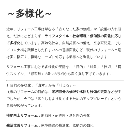
b
o
～多様化～
o
k
近年、リフォーム工事は単なる「古くなった家の修繕」や「設備の入れ替
え」だけにとどまらず、
ライフスタイル・社会環境・価値観の変化に応じ
て多様化
しています。高齢化社会、自然災害への備え、空き家問題、そし
てコロナ禍を契機とした住まいへの意識変化など、現代のリフォーム市場
は実に幅広く、複雑なニーズに対応する業界へと進化しています。
リフォーム工事における多様化の実情を、「目的」「対象」「技術」「提
供スタイル」「顧客層」の5つの視点から深く掘り下げていきます。
1. 目的の多様化：「直す」から「叶える」へ
従来のリフォームの目的は、
老朽部分の修理や水回り設備の更新
などが主
でしたが、今では「暮らしをより良くするためのアップグレード」という
意識が広がっています。
性能向上リフォーム
：断熱性・耐震性・遮音性の強化
生活改善リフォーム
：家事動線の最適化、収納力の強化