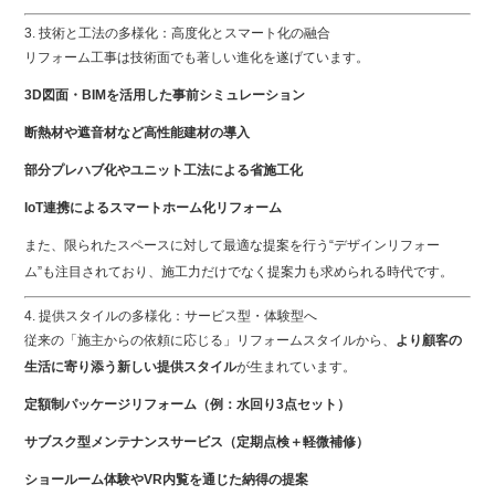
3. 技術と工法の多様化：高度化とスマート化の融合
リフォーム工事は技術面でも著しい進化を遂げています。
3D図面・BIMを活用した事前シミュレーション
断熱材や遮音材など高性能建材の導入
部分プレハブ化やユニット工法による省施工化
IoT連携によるスマートホーム化リフォーム
また、限られたスペースに対して最適な提案を行う“デザインリフォー
ム”も注目されており、施工力だけでなく提案力も求められる時代です。
4. 提供スタイルの多様化：サービス型・体験型へ
従来の「施主からの依頼に応じる」リフォームスタイルから、
より顧客の
生活に寄り添う新しい提供スタイル
が生まれています。
定額制パッケージリフォーム（例：水回り3点セット）
サブスク型メンテナンスサービス（定期点検＋軽微補修）
ショールーム体験やVR内覧を通じた納得の提案