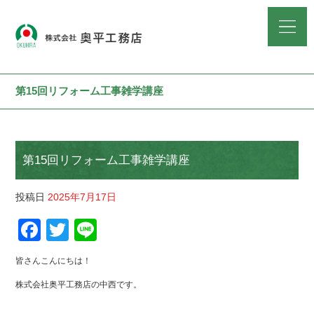
第15回リフォーム工事雑学講座
第15回リフォーム工事雑学講座
投稿日
2025年7月17日
F
T
Li
a
wi
n
皆さんこんにちは！
c
tt
e
株式会社奥平工務店の中西です。
e
er