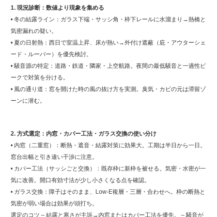
b
1. 現況診断：数値より現象を集める
o
• 冬の結露ライン：ガラス下端・サッシ角・枠下レールに水溜まり→熱橋と
o
気密漏れの疑い。
• 夏の日射熱：西日で室温上昇、床が熱い→外付け遮蔽（庇・アウターシェ
k
ード・ルーバー）を優先検討。
• 騒音源の特定：道路・鉄道・隣家・上空航路。夜間の最低騒音と一過性ピ
ークで対策を分ける。
• 風の通り道：窓を開けた時の風の抜け方を実測。臭気・カビの元は滞留ゾ
ーンに潜む。
2. 方式選定：内窓・カバー工法・ガラス交換の使い分け
• 内窓（二重窓）：断熱・遮音・結露対策に効果大。工期は半日から一日。
窓台出幅と引き違い干渉に注意。
• カバー工法（サッシごと交換）：既存枠に新枠を被せる。気密・水密が一
気に改善。開口有効寸法が少し小さくなる点を確認。
• ガラス交換：障子はそのまま、Low‑E複層・三層・合わせへ。枠の断熱と
気密が弱い場合は効果が頭打ち。
選定のコツ – 結露と寒さが主訴→内窓またはカバー工法を優先。 – 騒音が