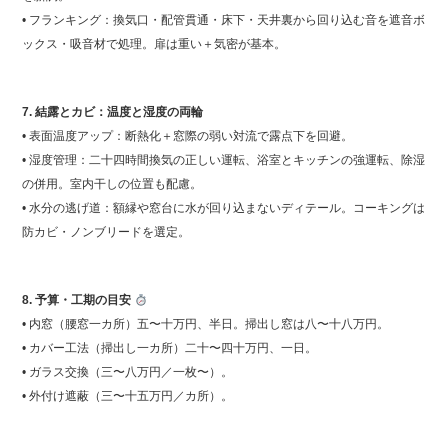
• フランキング：換気口・配管貫通・床下・天井裏から回り込む音を遮音ボ
ックス・吸音材で処理。扉は重い＋気密が基本。
7. 結露とカビ：温度と湿度の両輪
• 表面温度アップ：断熱化＋窓際の弱い対流で露点下を回避。
• 湿度管理：二十四時間換気の正しい運転、浴室とキッチンの強運転、除湿
の併用。室内干しの位置も配慮。
• 水分の逃げ道：額縁や窓台に水が回り込まないディテール。コーキングは
防カビ・ノンブリードを選定。
8. 予算・工期の目安
• 内窓（腰窓一カ所）五〜十万円、半日。掃出し窓は八〜十八万円。
• カバー工法（掃出し一カ所）二十〜四十万円、一日。
• ガラス交換（三〜八万円／一枚〜）。
• 外付け遮蔽（三〜十五万円／カ所）。