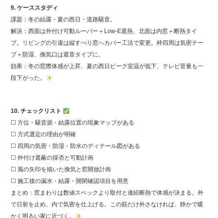
9. ケーススタディ
課題：冬の結露・夏の西日・道路騒音。
解決：西面は外付け可動ルーバー＋Low‑E遮熱、北面は内窓＋断熱タイ
プ。リビングの引違は縦すべり窓へカバー工法で変更。枠四周は気密テー
プ＋防湿、換気口は遮音タイプに。
効果：冬の窓際体感が上昇、夏の西日ピーク室温が低下、テレビ音量も一
段下がった。
10. チェックリスト
☐ 方位・騒音源・結露位置の現象マップがある
☐ 方式選定の理由が明確
☐ 四周の気密・防湿・防水のディテール図がある
☐ 外付け遮蔽の採否と可動計画
☐ 風の矢印を描いた換気と窓開放計画
☐ 施工後の漏水・結露・開閉確認項目を用意
まとめ：窓まわりは数値スペックより取付と連続断熱で体感が決まる。外
で日射を止め、内で気密を仕上げる。この筋だけ外さなければ、静かで暖
かく明るい家に近づく。