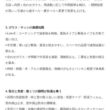
主訴→内窓＋合わせガラス。周波数に応じて中間膜厚を検討。 – 開閉頻度
が高い→引違から縦すべり・横すべりへ変更で気密を上げる。
3. ガラス・サッシの基礎知識
• Low‑E：コーティングで放射熱を制御。遮熱タイプと断熱タイプを方角で
使い分け。
• 中空層：厚いほど断熱・遮音が効きやすい。スペーサの品質で縁部結露が
変わる。
• 合わせガラス：中間膜で中高音を減衰、飛散防止も。二重化と気密の両立
が基本。
• 枠材：樹脂・木・アルミ樹脂複合。熱橋の少なさとパッキン精度で体感差
が出る。
4. 取付と気密：数ミリの隙間が快適を奪う
• 四周の気密処理：枠と壁の取り合いに発泡・気密テープ・防湿フィルム。
室内側は止水、室外側は防水の層構成。
• 見切りと熱橋：金物の連続性が熱橋に。断熱材を切らさないディテールに