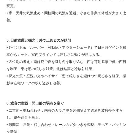
変更。
• 床・天井の気流止め：間柱間の気流を遮断。小さな作業で体感が大きく改
善。
5. 日射遮蔽と採光：外で止めるのが鉄則
• 外付け遮蔽（ルーバー・可動庇・アウターシェード）で日射熱ゲインを根
本からカット。室内ブラインドは眩しさに効くが熱は入る。
• 方位別の考え：南は庇で夏を遮り冬を取り込む。西は可動遮蔽で低い西日
を制圧。東は朝の眩しさ対策。北は結露と冷放射対策。
• 採光の質：壁洗い光やハイサイド窓で眩しさを避けつつ明るさを確保。撮
影や在宅ワークの映り込みも改善。
6. 遮音の実践：開口部の弱点を塞ぐ
• 二重化＋重ね合わせ：内窓のガラス厚を片側変えて透過周波数帯をずら
し、総合遮音を向上。
• 隙間音：戸先・召し合わせ・レールのガタつきを調整。モヘア・パッキン
を新調。