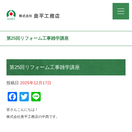
第25回リフォーム工事雑学講座
第25回リフォーム工事雑学講座
投稿日
2025年12月17日
F
T
Li
a
wi
n
皆さんこんにちは！
c
tt
e
株式会社奥平工務店の中西です。
e
er